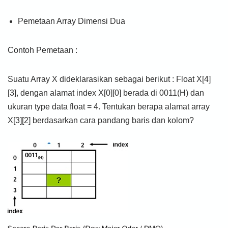
Pemetaan Array Dimensi Dua
Contoh Pemetaan :
Suatu Array X dideklarasikan sebagai berikut : Float X[4]
[3], dengan alamat index X[0][0] berada di 0011(H) dan
ukuran type data float = 4. Tentukan berapa alamat array
X[3][2] berdasarkan cara pandang baris dan kolom?