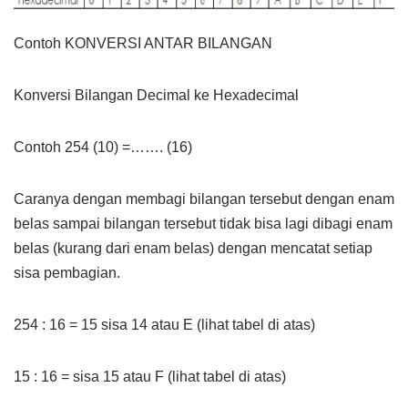
Contoh KONVERSI ANTAR BILANGAN
Konversi Bilangan Decimal ke Hexadecimal
Contoh 254 (10) =……. (16)
Caranya dengan membagi bilangan tersebut dengan enam
belas sampai bilangan tersebut tidak bisa lagi dibagi enam
belas (kurang dari enam belas) dengan mencatat setiap
sisa pembagian.
254 : 16 = 15 sisa 14 atau E (lihat tabel di atas)
15 : 16 = sisa 15 atau F (lihat tabel di atas)