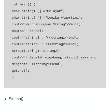
int main() {

char string1 [] ="Belajar";

char string2 [] ="Logika Algortima"; 

cout<<"Menggabungkan String"<<endl; 

cout<<"	"<<endl;

cout<<"string1 : "<<string1<<endl; 

cout<<"string2 : "<<string2<<endl; 

strcat(string1, string2);

cout<<"\nSetelah digabung, string1 sekarang 
menjadi: "<<string1<<endl;

getche(); 

Strcmp()