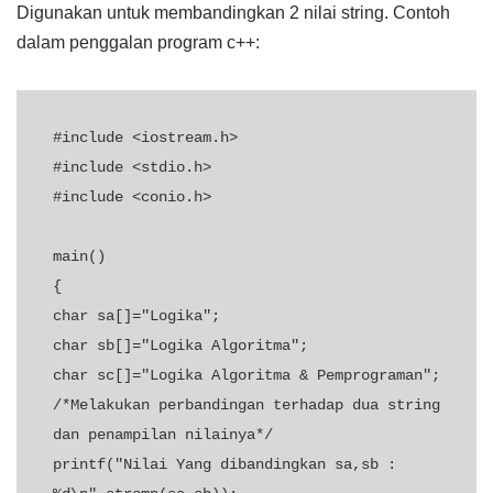
Digunakan untuk membandingkan 2 nilai string. Contoh
dalam penggalan program c++:
#include <iostream.h> 

#include <stdio.h> 

#include <conio.h> 

main()

{

char sa[]="Logika";

char sb[]="Logika Algoritma";

char sc[]="Logika Algoritma & Pemprograman";

/*Melakukan perbandingan terhadap dua string 
dan penampilan nilainya*/

printf("Nilai Yang dibandingkan sa,sb : 