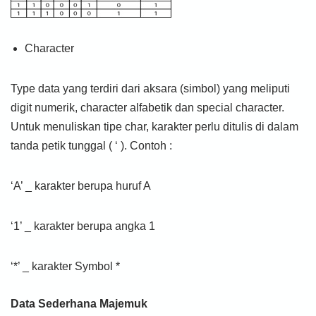
Character
Type data yang terdiri dari aksara (simbol) yang meliputi
digit numerik, character alfabetik dan special character.
Untuk menuliskan tipe char, karakter perlu ditulis di dalam
tanda petik tunggal ( ‘ ). Contoh :
‘A’ _ karakter berupa huruf A
‘1’ _ karakter berupa angka 1
‘*’ _ karakter Symbol *
Data Sederhana Majemuk