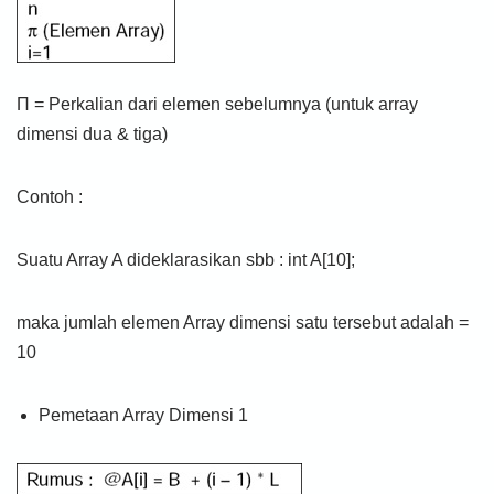
Π = Perkalian dari elemen sebelumnya (untuk array
dimensi dua & tiga)
Contoh :
Suatu Array A dideklarasikan sbb : int A[10];
maka jumlah elemen Array dimensi satu tersebut adalah =
10
Pemetaan Array Dimensi 1