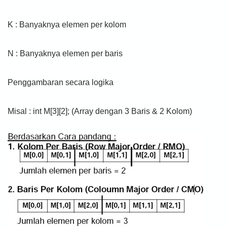
K : Banyaknya elemen per kolom
N : Banyaknya elemen per baris
Penggambaran secara logika
Misal : int M[3][2]; (Array dengan 3 Baris & 2 Kolom)