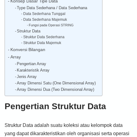
Konsep Dasar Tipe Data
Type Data Sederhana / Data Sederhana
Data Sederhana Tunggal
Data Sederhana Majemuk
Fungsi pada Operasi STRING
Struktur Data
Struktur Data Sederhana
Struktur Data Majemuk
Konversi Bilangan
Array
Pengertian Array
Karakteristik Array
Jenis Array
Array Dimensi Satu (One Dimensional Array)
Array Dimensi Dua (Two Dimensional Array)
Pengertian Struktur Data
Struktur Data adalah suatu koleksi atau kelompok data
yang dapat dikarakteristikan oleh organisasi serta operasi