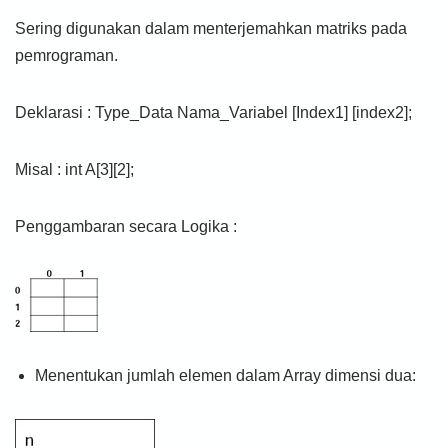
Sering digunakan dalam menterjemahkan matriks pada
pemrograman.
Deklarasi : Type_Data Nama_Variabel [Index1] [index2];
Misal : int A[3][2];
Penggambaran secara Logika :
Menentukan jumlah elemen dalam Array dimensi dua: