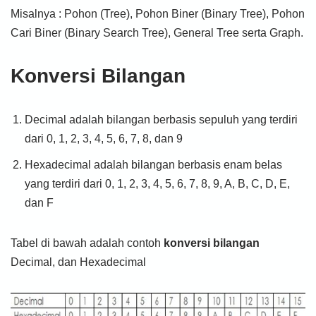
Misalnya : Pohon (Tree), Pohon Biner (Binary Tree), Pohon
Cari Biner (Binary Search Tree), General Tree serta Graph.
Konversi Bilangan
Decimal adalah bilangan berbasis sepuluh yang terdiri
dari 0, 1, 2, 3, 4, 5, 6, 7, 8, dan 9
Hexadecimal adalah bilangan berbasis enam belas
yang terdiri dari 0, 1, 2, 3, 4, 5, 6, 7, 8, 9, A, B, C, D, E,
dan F
Tabel di bawah adalah contoh
konversi bilangan
Decimal, dan Hexadecimal