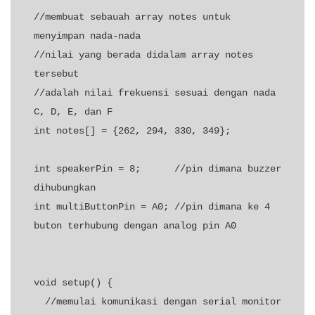
//membuat sebauah array notes untuk 
menyimpan nada-nada

//nilai yang berada didalam array notes 
tersebut

//adalah nilai frekuensi sesuai dengan nada 
C, D, E, dan F

int notes[] = {262, 294, 330, 349};

int speakerPin = 8;      //pin dimana buzzer 
dihubungkan

int multiButtonPin = A0; //pin dimana ke 4 
buton terhubung dengan analog pin A0

void setup() {

  //memulai komunikasi dengan serial monitor
