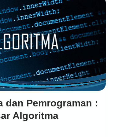
ma dan Pemrograman :
ar Algoritma