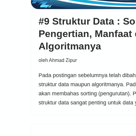
#9 Struktur Data : So
Pengertian, Manfaat
Algoritmanya
oleh
Ahmad Zipur
Pada postingan sebelumnya telah diba
struktur data maupun algoritmanya. Pada
akan membahas sorting (pengurutan). 
struktur data sangat penting untuk dat