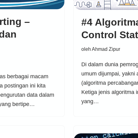
rting –
#4 Algorit
 dan
Control Sta
oleh
Ahmad Zipur
Di dalam dunia pemrog
umum dijumpai, yakni a
has berbagai macam
(algoritma percabangan
 postingan ini kita
Ketiga jenis algoritma
Pengurutan data dalam
yang…
a yang bertipe…