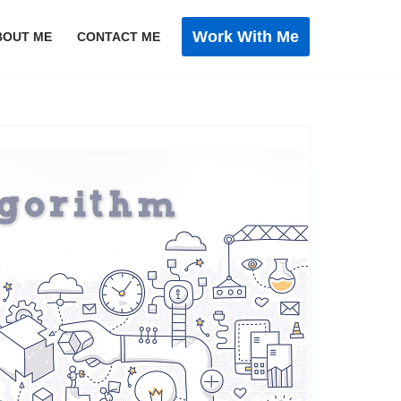
Work With Me
BOUT ME
CONTACT ME