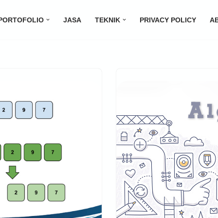
PORTOFOLIO
JASA
TEKNIK
PRIVACY POLICY
A