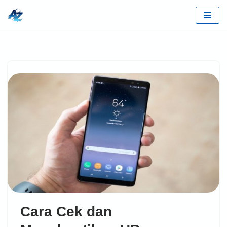
Lompat
ke
konten
Cara Cek dan