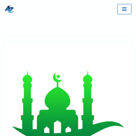
Lompat
ke
konten