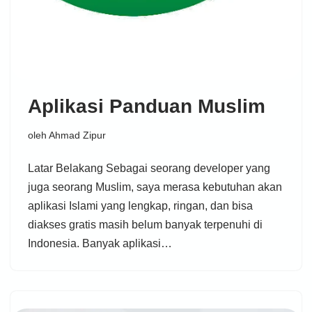
Aplikasi Panduan Muslim
oleh
Ahmad Zipur
Latar Belakang Sebagai seorang developer yang
juga seorang Muslim, saya merasa kebutuhan akan
aplikasi Islami yang lengkap, ringan, dan bisa
diakses gratis masih belum banyak terpenuhi di
Indonesia. Banyak aplikasi…