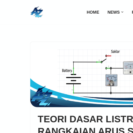
HOME
NEWS
Lompat
ke
konten
TEORI DASAR LISTRI
RANGKAIAN ARUS 