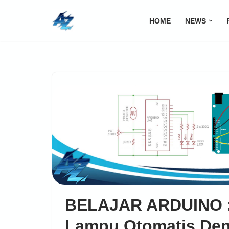
HOME
NEWS
Lompat
ke
konten
BELAJAR ARDUINO 
Lampu Otomatis De