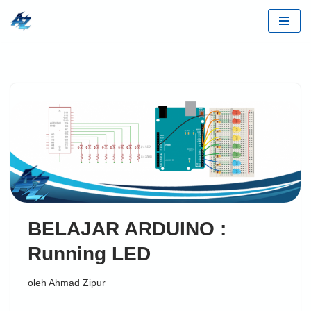
Lompat
ke
konten
BELAJAR ARDUINO :
Running LED
oleh
Ahmad Zipur