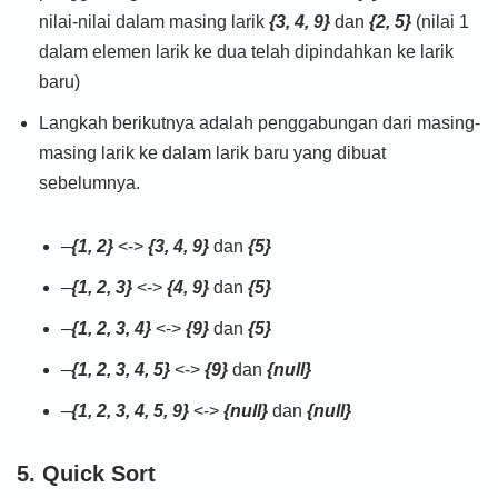
nilai-nilai dalam masing larik
{3, 4, 9}
dan
{2, 5}
(nilai 1
dalam elemen larik ke dua telah dipindahkan ke larik
baru)
Langkah berikutnya adalah penggabungan dari masing-
masing larik ke dalam larik baru yang dibuat
sebelumnya.
–
{1, 2}
<->
{3, 4, 9}
dan
{5}
–
{1, 2, 3}
<->
{4, 9}
dan
{5}
–
{1, 2, 3, 4}
<->
{9}
dan
{5}
–
{1, 2, 3, 4, 5}
<->
{9}
dan
{null}
–
{1, 2, 3, 4, 5, 9}
<->
{null}
dan
{null}
5. Quick Sort