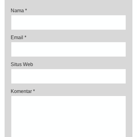
Nama
*
Email
*
Situs Web
Komentar
*