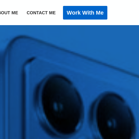
Work With Me
BOUT ME
CONTACT ME