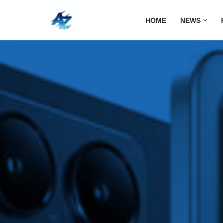
HOME
NEWS
Lompat
ke
konten